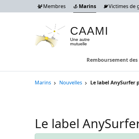
Aller au contenu principal
Membres
Marins
Victimes de 
CAAMI
Une autre
mutuelle
Seafarers
Remboursement des 
Fil d'Ariane
Marins
Nouvelles
Le label AnySurfer
Le label AnySurf