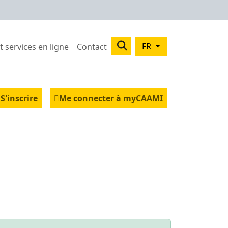
Search
FR
t services en ligne
Contact
 médicaux
s
nd menu Vivre sainement
S'inscrire
Me connecter à myCAAMI