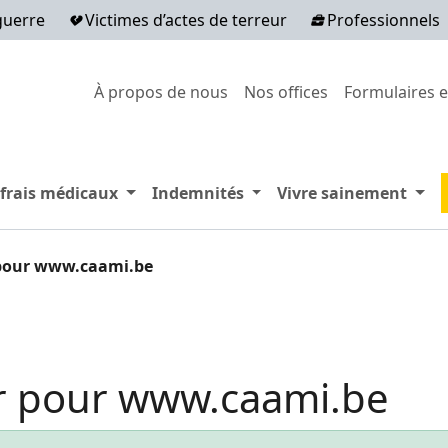
guerre
Victimes d’actes de terreur
Professionnels
Secondary menu
À propos de nous
Nos offices
Formulaires e
Expand menu Remboursement des frais
Expand menu Indemnité
Expa
frais médicaux
Indemnités
Vivre sainement
 pour www.caami.be
er pour www.caami.be