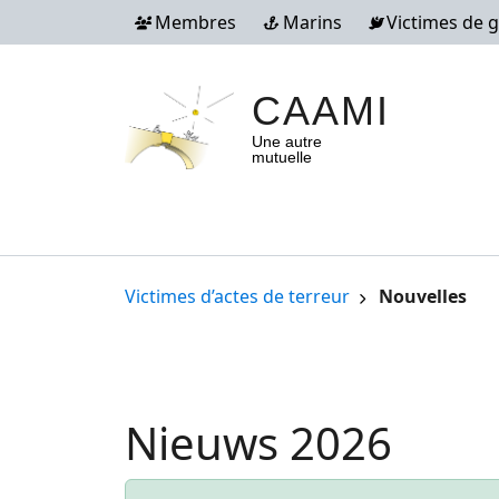
Aller au contenu principal
Membres
Marins
Victimes de 
CAAMI
Une autre
mutuelle
Terror victims
Fil d'Ariane
Victimes d’actes de terreur
Nouvelles
Nieuws 2026