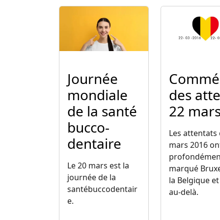
Image
Image
Journée
Commém
mondiale
des att
de la santé
22 mars
bucco-
Les attentats
dentaire
mars 2016 on
profondémen
Le 20 mars est la
marqué Bruxe
journée de la
la Belgique et
santébuccodentair
au-delà.
e.