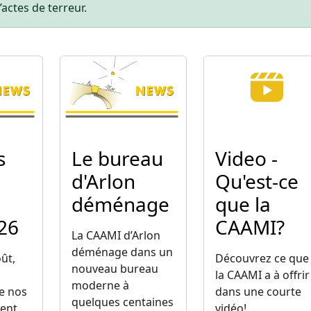
’actes de terreur.
Image
Image
s
Le bureau
Video -
d'Arlon
Qu'est-ce
déménage
que la
26
CAAMI?
La CAAMI d’Arlon
déménage dans un
oût,
Découvrez ce que
nouveau bureau
la CAAMI a à offrir
moderne à
e nos
dans une courte
quelques centaines
ent
vidéo!