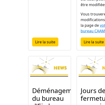
être modifiée
Vous trouver
modifications
la page de
vo
bureau CAAM
about CAAMI-info mai-juin 
Lire la suite
Lire la suite
Image
Image
Déménagement
Jours d
du bureau
fermet