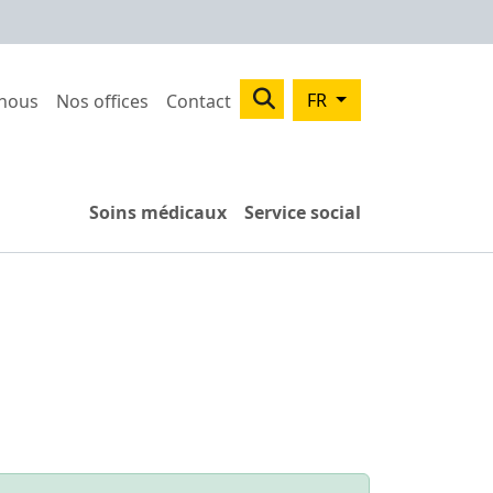
 menu
Search
FR
 nous
Nos offices
Contact
Soins médicaux
Service social