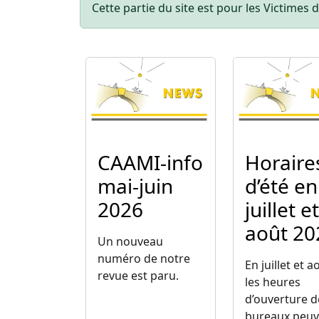
Statusbericht
Cette partie du site est pour les Victimes d
Image
Image
CAAMI-info
Horaire
mai-juin
d’été en
2026
juillet et
août 20
Un nouveau
numéro de notre
En juillet et a
revue est paru.
les heures
d’ouverture d
bureaux peuv