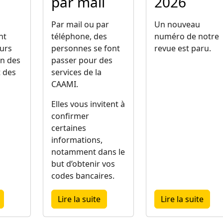
par mail
2026
Par mail ou par
Un nouveau
nt
téléphone, des
numéro de notre
urs
personnes se font
revue est paru.
on des
passer pour des
t des
services de la
CAAMI.
Elles vous invitent à
confirmer
certaines
informations,
notamment dans le
but d’obtenir vos
codes bancaires.
reau d'Eisden
about Jours de fermeture en mai
about Tentative d'escroquerie pa
about
Lire la suite
Lire la suite