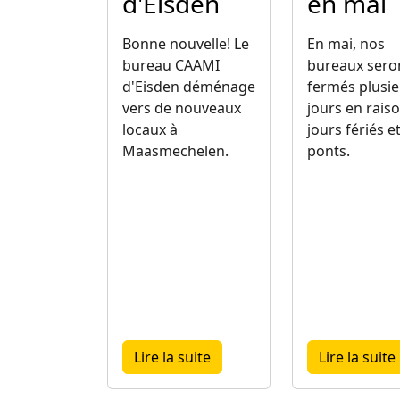
d'Eisden
en mai
Bonne nouvelle! Le
En mai, nos
bureau CAAMI
bureaux sero
d'Eisden déménage
fermés plusie
vers de nouveaux
jours en rais
locaux à
jours fériés e
Maasmechelen.
ponts.
about Déménagement du bu
Lire la suite
Lire la suite