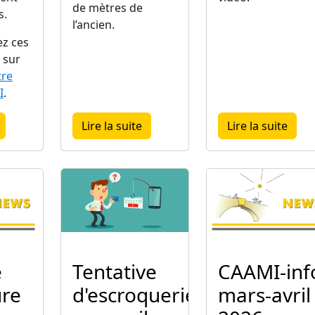
de mètres de
s.
l’ancien.
ez ces
 sur
tre
I
.
2026
about Horaires d’été en juillet et août 2026
about Le bureau d'Arlon démén
about
Lire la suite
Lire la suite
Image
Image
e
Tentative
CAAMI-inf
ure
d'escroquerie
mars-avril