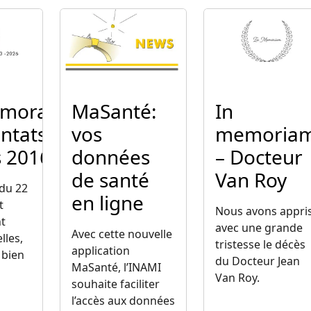
Image
Image
oration
MaSanté:
In
entats du
vos
memoria
 2016
données
– Docteur
de santé
Van Roy
 du 22
en ligne
t
Nous avons appri
t
avec une grande
Avec cette nouvelle
lles,
tristesse le décès
application
 bien
du Docteur Jean
MaSanté, l’INAMI
Van Roy.
souhaite faciliter
l’accès aux données