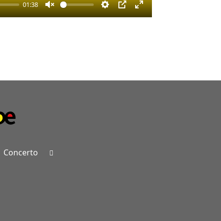
01:38
Unmute
Settings
PIP
Enter
fullscreen
Concerto