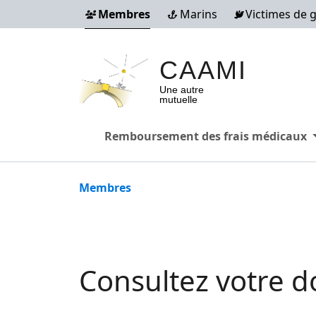
Aller au contenu principal
Membres
Marins
Victimes de 
CAAMI
Une autre
mutuelle
Members
E
Remboursement des frais médicaux
Fil d'Ariane
Membres
Consultez votre d