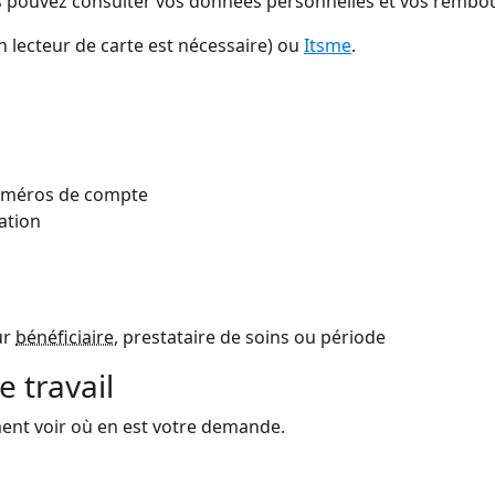
ous pouvez consulter vos données personnelles et vos remb
n lecteur de carte est nécessaire) ou
Itsme
.
numéros de compte
iation
ur
bénéficiaire
, prestataire de soins ou période
 travail
ment voir où en est votre demande.