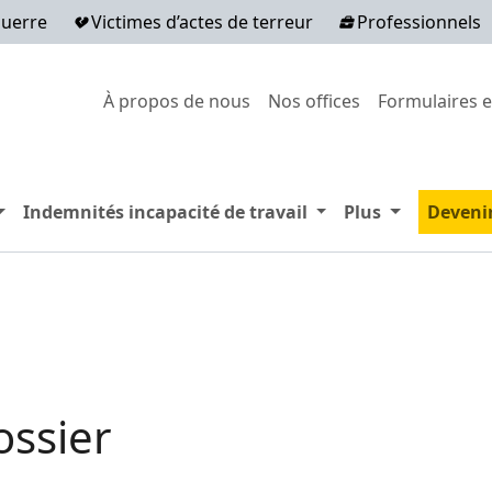
guerre
Victimes d’actes de terreur
Professionnels
Secondary menu
À propos de nous
Nos offices
Formulaires e
xpand menu Remboursement des frais médicaux
Expand menu Indemni
Expand men
Indemnités incapacité de travail
Plus
Deveni
ossier