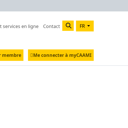
Search
FR
t services en ligne
Contact
tés incapacité de travail
u Plus
r membre
Me connecter à myCAAMI