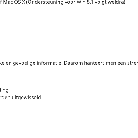
Mac OS X (Ondersteuning voor Win 8.1 volgt weldra)
ijke en gevoelige informatie. Daarom hanteert men een str
t
ding
orden uitgewisseld