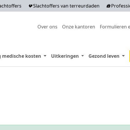
achtoffers
Slachtoffers van terreurdaden
Professi
Secondary menu
Over ons
Onze kantoren
Formulieren e
Expand menu Terugbetaling medische
Expand menu Uitker
Exp
g medische kosten
Uitkeringen
Gezond leven