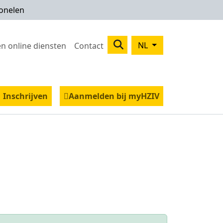
onelen
Search
NL
n online diensten
Contact
 kosten
ingen
and menu Gezond leven
Inschrijven
Aanmelden bij myHZIV