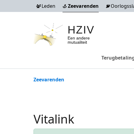
Overslaan en naar de inhoud gaan
Leden
Zeevarenden
Oorlogssl
HZIV
Een andere
mutualiteit
Seafarers
Terugbetalin
Kruimelpad
Zeevarenden
Vitalink