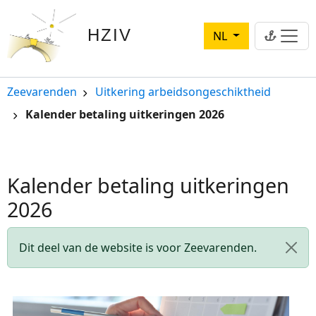
Overslaan en naar de inhoud gaan
HZIV
NL
Kruimelpad
Zeevarenden
Uitkering arbeidsongeschiktheid
Kalender betaling uitkeringen 2026
Kalender betaling uitkeringen
2026
Statusbericht
Dit deel van de website is voor Zeevarenden.