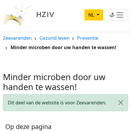
Overslaan en naar de inhoud gaan
HZIV
NL
Kruimelpad
Zeevarenden
Gezond leven
Preventie
Minder microben door uw handen te wassen!
Minder microben door uw
handen te wassen!
Statusbericht
Dit deel van de website is voor Zeevarenden.
Op deze pagina